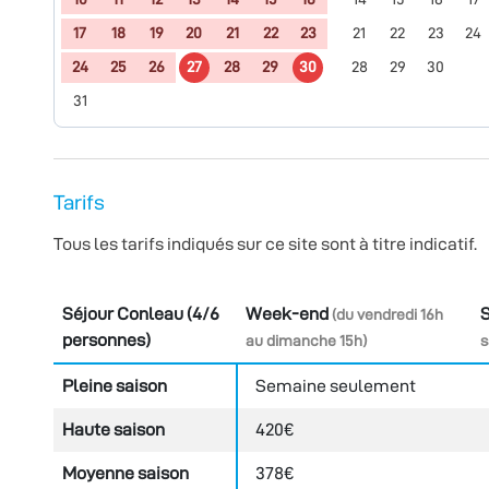
17
18
19
20
21
22
23
21
22
23
24
24
25
26
27
28
29
30
28
29
30
31
Tarifs
Tous les tarifs indiqués sur ce site sont à titre indicatif.
Séjour Conleau (4/6
Week-end
(du vendredi 16h
personnes)
au dimanche 15h)
s
Pleine saison
Semaine seulement
Haute saison
420€
Moyenne saison
378€