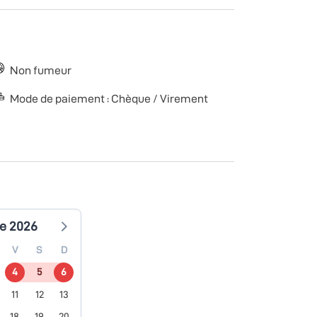
Non fumeur
Mode de paiement : Chèque / Virement
e 2026
V
S
D
4
5
6
11
12
13
18
19
20