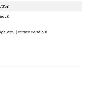
735€
665€
ge, etc…) et taxe de séjour