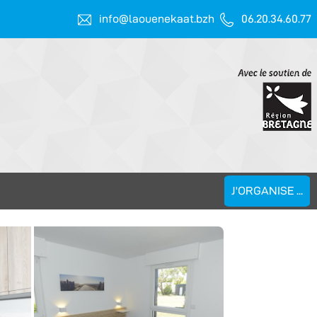
info@laouenekaat.bzh
06.20.34.60.77
J'ORGANISE ...